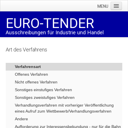
MENU
Home
EURO-TENDER
Ausschreibungen
Ausschreibungen für Industrie und Handel
Zahlen und Fakten
Abo-Preise
Art des Verfahrens
AGB
Wir über uns
Verfahrensart
Offenes Verfahren
Bestellung
Nicht offenes Verfahren
Probeabo (CGI)
Sonstiges einstufiges Verfahren
AGB
Sonstiges zweistufiges Verfahren
Verhandlungsverfahren mit vorheriger Veröffentlichung
Hilfe
eines Aufruf zum Wettbewerb/Verhandlungsverfahren
FAQ
Andere
Datenfelder
Aufforderung zur Interessensbekundung - nur für die Bahn