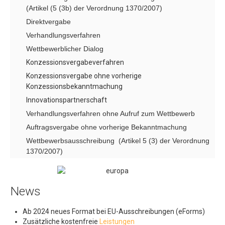
(Artikel (5 (3b) der Verordnung 1370/2007)
Suchkriterien
Direktvergabe
Rechtsquellen
Verhandlungsverfahren
Inhaltsverzeichnis
Wettbewerblicher Dialog
Konzessionsvergabeverfahren
Kodierung
Konzessionsvergabe ohne vorherige
CPV Produktcodes
Konzessionsbekanntmachung
Innovationspartnerschaft
Länder Codes
Verhandlungsverfahren ohne Aufruf zum Wettbewerb
NUTS-CODES
Auftragsvergabe ohne vorherige Bekanntmachung
Art des Verfahrens
Wettbewerbsausschreibung (Artikel 5 (3) der Verordnung
1370/2007)
Art des Angebotes
Art des Dokuments
News
Art des Autrags
Art de Auftraggebers
Ab 2024 neues Format bei EU-Ausschreibungen (eForms)
Zusätzliche kostenfreie
Leistungen
Originalsprache