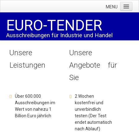
MENU
Home
EURO-TENDER
Ausschreibungen
Ausschreibungen für Industrie und Handel
Zahlen und Fakten
Abo-Preise
Unsere
Unsere
AGB
Leistungen
Angebote für
Wir über uns
Sie
Bestellung
Probeabo (CGI)
Über 600.000
2 Wochen
Ausschreibungen im
kostenfrei und
AGB
Wert von nahezu 1
unverbindlich
Hilfe
Billion Euro jährlich
testen (Der Test
endet automatisch
FAQ
nach Ablauf)
Datenfelder