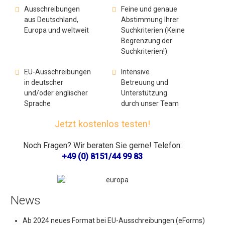
Ausschreibungen
Feine und genaue
Suchkriterien
aus Deutschland,
Abstimmung Ihrer
Europa und weltweit
Suchkriterien (Keine
Rechtsquellen
Begrenzung der
Inhaltsverzeichnis
Suchkriterien!)
Kodierung
EU-Ausschreibungen
Intensive
in deutscher
Betreuung und
CPV Produktcodes
und/oder englischer
Unterstützung
Länder Codes
Sprache
durch unser Team
NUTS-CODES
Jetzt kostenlos testen!
Art des Verfahrens
Noch Fragen? Wir beraten Sie gerne! Telefon:
Art des Angebotes
+49 (0) 8151/44 99 83
Art des Dokuments
Art des Autrags
News
Art de Auftraggebers
Ab 2024 neues Format bei EU-Ausschreibungen (eForms)
Originalsprache