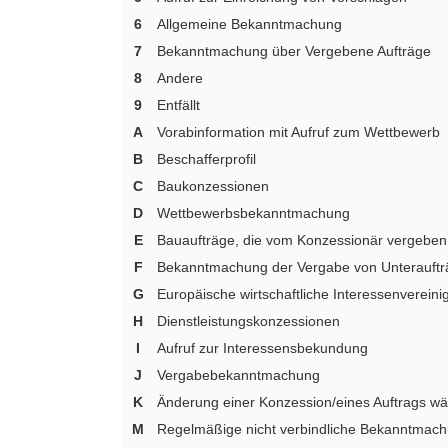
6
Allgemeine Bekanntmachung
7
Bekanntmachung über Vergebene Aufträge
8
Andere
9
Entfällt
A
Vorabinformation mit Aufruf zum Wettbewerb
B
Beschafferprofil
C
Baukonzessionen
D
Wettbewerbsbekanntmachung
E
Bauaufträge, die vom Konzessionär vergebe
F
Bekanntmachung der Vergabe von Unterauft
G
Europäische wirtschaftliche Interessenverein
H
Dienstleistungskonzessionen
I
Aufruf zur Interessensbekundung
J
Vergabebekanntmachung
K
Änderung einer Konzession/eines Auftrags wäh
M
Regelmäßige nicht verbindliche Bekanntmach