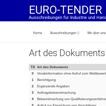
EURO-TENDER
Ausschreibungen für Industrie und Hand
Home
Ausschreibungen
Wir über uns
Art des Dokuments
TD
Art des Dokuments
0
Vorabinformation ohne Aufruf zum Wettbewer
1
Berichtigung
2
Ergänzende Angaben
3
Auftragsbekanntmachung
4
Bekanntmachung von Qualifizierungsverfahre
5
Aufruf zur Einreichung von Vorschlägen